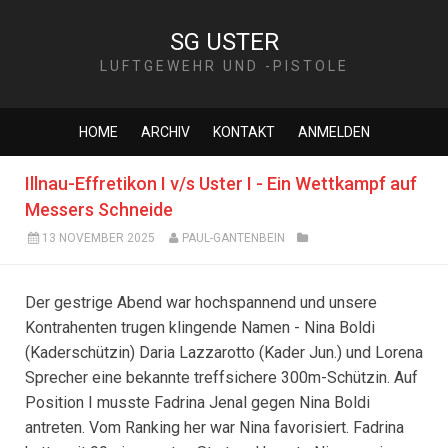
SG USTER
LUFTGEWEHR UND -PISTOLE
HOME
ARCHIV
KONTAKT
ANMELDEN
Illnau-Effretikon I v/s Uster I - Ein Wettkampf auf
Messers Schneide
13 NOVEMBER 2025
PAUL-GANTENBEIN
Der gestrige Abend war hochspannend und unsere
Kontrahenten trugen klingende Namen - Nina Boldi
(Kaderschützin) Daria Lazzarotto (Kader Jun.) und Lorena
Sprecher eine bekannte treffsichere 300m-Schützin. Auf
Position I musste Fadrina Jenal gegen Nina Boldi
antreten. Vom Ranking her war Nina favorisiert. Fadrina