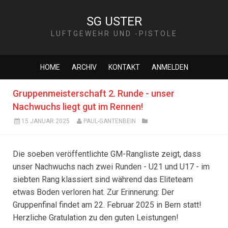
SG USTER
LUFTGEWEHR UND -PISTOLE
HOME
ARCHIV
KONTAKT
ANMELDEN
Gruppenmeisterschaft 2. Runde - unser
Nachwuchs liegt gut im Rennen!
15 JANUAR 2025
PAUL-GANTENBEIN
Die soeben veröffentlichte GM-Rangliste zeigt, dass
unser Nachwuchs nach zwei Runden - U21 und U17 - im
siebten Rang klassiert sind während das Eliteteam
etwas Boden verloren hat. Zur Erinnerung: Der
Gruppenfinal findet am 22. Februar 2025 in Bern statt!
Herzliche Gratulation zu den guten Leistungen!