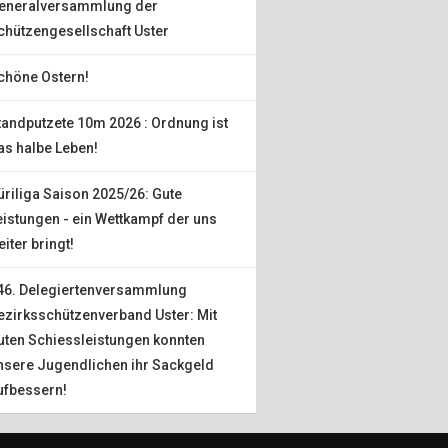
eneralversammlung der
chützengesellschaft Uster
chöne Ostern!
tandputzete 10m 2026 : Ordnung ist
as halbe Leben!
üriliga Saison 2025/26: Gute
eistungen - ein Wettkampf der uns
eiter bringt!
46. Delegiertenversammlung
ezirksschützenverband Uster: Mit
uten Schiessleistungen konnten
nsere Jugendlichen ihr Sackgeld
ufbessern!