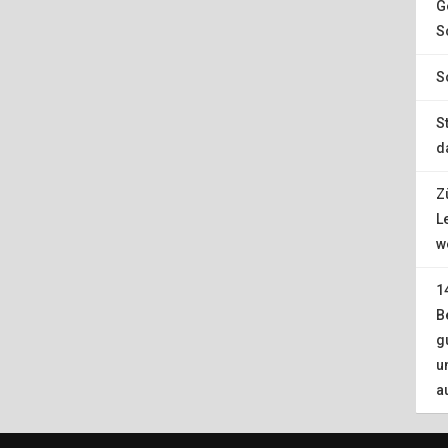
G
S
S
S
d
Z
L
w
1
B
g
u
a