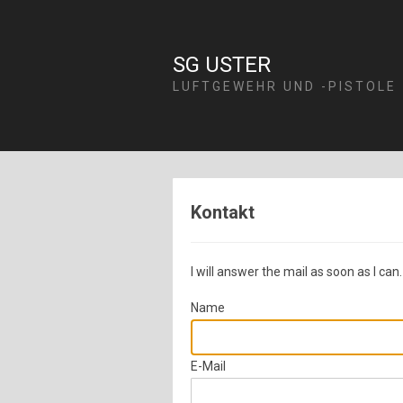
SG USTER
LUFTGEWEHR UND -PISTOLE
Kontakt
I will answer the mail as soon as I can.
Name
E-Mail