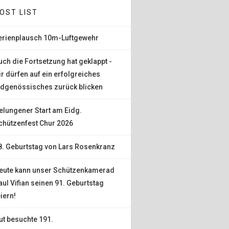
OST LIST
erienplausch 10m-Luftgewehr
uch die Fortsetzung hat geklappt -
ir dürfen auf ein erfolgreiches
idgenössisches zurück blicken
elungener Start am Eidg.
chützenfest Chur 2026
8. Geburtstag von Lars Rosenkranz
eute kann unser Schützenkamerad
aul Vifian seinen 91. Geburtstag
eiern!
ut besuchte 191.