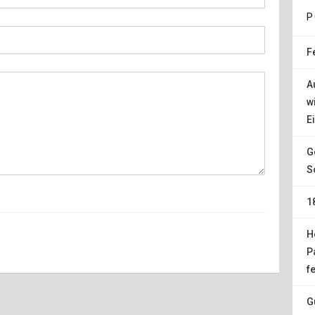
P
F
A
w
E
G
S
1
H
P
f
G