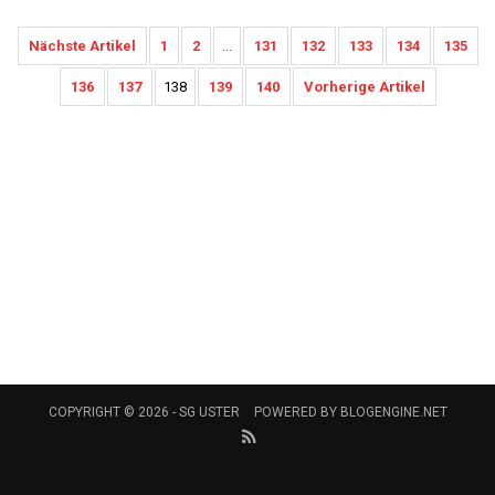
Nächste Artikel
1
2
...
131
132
133
134
135
136
137
138
139
140
Vorherige Artikel
COPYRIGHT © 2026 -
SG USTER
POWERED BY
BLOGENGINE.NET