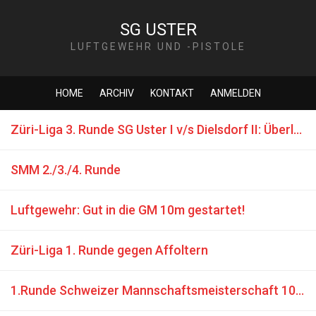
SG USTER
LUFTGEWEHR UND -PISTOLE
HOME
ARCHIV
KONTAKT
ANMELDEN
Züri-Liga 3. Runde SG Uster I v/s Dielsdorf II: Überlegener Sieg mit neuem Vereinsrekord
SMM 2./3./4. Runde
Luftgewehr: Gut in die GM 10m gestartet!
Züri-Liga 1. Runde gegen Affoltern
1.Runde Schweizer Mannschaftsmeisterschaft 10m