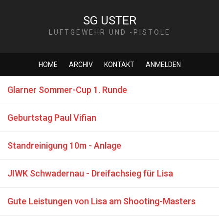
SG USTER
LUFTGEWEHR UND -PISTOLE
HOME
ARCHIV
KONTAKT
ANMELDEN
Glarner Sommer-Cup 1. Runde
Geburtstag Paul Vifian
Standreinigung 10m - Anlage
JIWK Schwadernau - Dreifachsieg für Lisa
Gute Leistungen von Lisa am Shooting-Masters