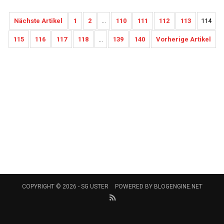
Nächste Artikel
1
2
...
110
111
112
113
114
115
116
117
118
...
139
140
Vorherige Artikel
COPYRIGHT © 2026 -
SG USTER
POWERED BY
BLOGENGINE.NET