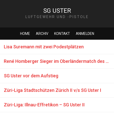
SG USTER
LUFTGEWEHR UND -PISTOLE
HOME
ARCHIV
KONTAKT
ANMELDEN
Lisa Suremann mit zwei Podestplätzen
René Homberger Sieger im Oberländermatch des ZOSPV
SG Uster vor dem Aufstieg
Züri-Liga Stadtschützen Zürich II v/s SG Uster I
Züri-Liga: Illnau-Effretikon – SG Uster II